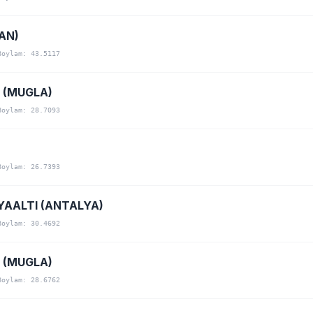
AN)
Boylam: 43.5117
 (MUGLA)
Boylam: 28.7093
Boylam: 26.7393
YAALTI (ANTALYA)
Boylam: 30.4692
 (MUGLA)
Boylam: 28.6762