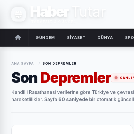
Haber
Tutar
TARAFSIZ & GÜNCEL
GÜNDEM
SİYASET
DÜNYA
SP
ANA SAYFA
/
SON DEPREMLER
Son
Depremler
CANLI 
Kandilli Rasathanesi verilerine göre Türkiye ve çevre
hareketlilikler. Sayfa
60 saniyede bir
otomatik güncell