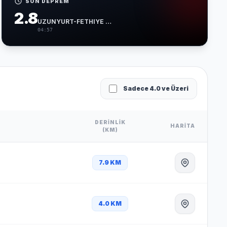
SON DEPREM
2.8
UZUNYURT-FETHIYE (MUGLA)
04:57
Sadece 4.0 ve Üzeri
DERINLIK
HARITA
(KM)
7.9 KM
4.0 KM