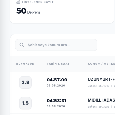
LISTELENEN KAYIT
50
Deprem
BÜYÜKLÜK
TARIH & SAAT
KONUM / MERK
UZUNYURT-F
04:57:09
2.8
06.08.2026
Enlem: 36.4648 | 
MIDILLI ADAS
04:53:31
1.5
06.08.2026
Enlem: 39.3253 | 