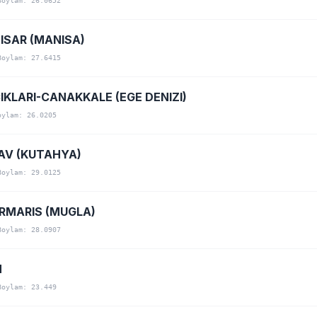
Boylam: 26.0652
ISAR (MANISA)
Boylam: 27.6415
IKLARI-CANAKKALE (EGE DENIZI)
oylam: 26.0205
AV (KUTAHYA)
Boylam: 29.0125
RMARIS (MUGLA)
Boylam: 28.0907
N
Boylam: 23.449