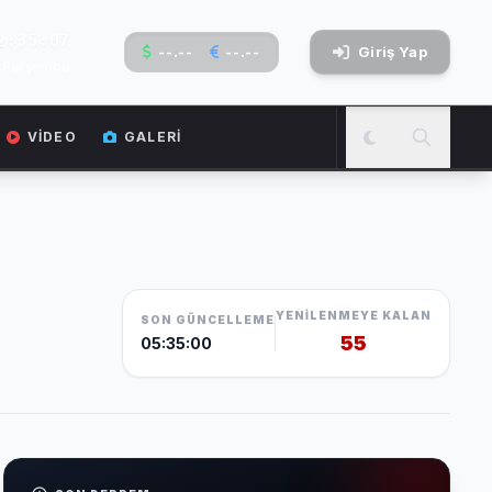
2:35:08
--.--
--.--
Giriş Yap
6 Perşembe
VIDEO
GALERI
YENILENMEYE KALAN
SON GÜNCELLEME
54
05:35:00