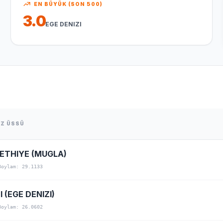
EN BÜYÜK (SON 500)
3.0
EGE DENIZI
EZ ÜSSÜ
ETHIYE (MUGLA)
Boylam: 29.1133
I (EGE DENIZI)
Boylam: 26.0602