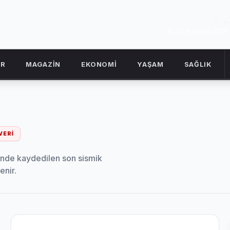
0
06 Ağustos 202
OR
MAGAZİN
EKONOMİ
YAŞAM
SAĞLIK
VERI
sinde kaydedilen son sismik
enir.