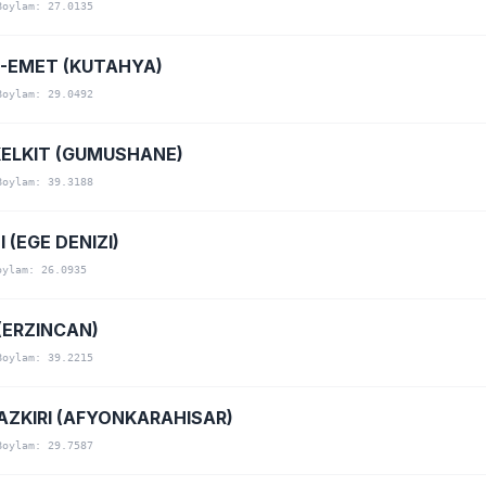
Boylam: 27.0135
-EMET (KUTAHYA)
Boylam: 29.0492
KELKIT (GUMUSHANE)
Boylam: 39.3188
I (EGE DENIZI)
oylam: 26.0935
(ERZINCAN)
Boylam: 39.2215
AZKIRI (AFYONKARAHISAR)
Boylam: 29.7587