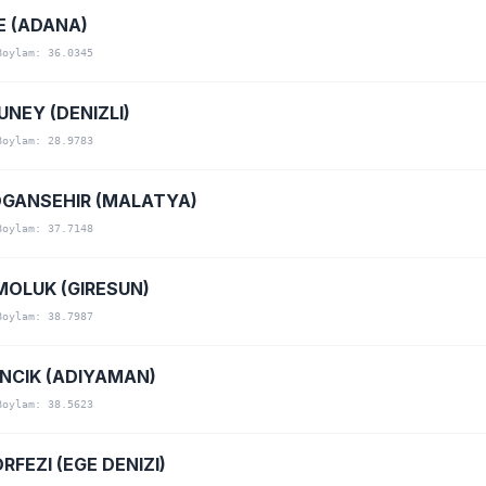
E (ADANA)
Boylam: 36.0345
NEY (DENIZLI)
Boylam: 28.9783
GANSEHIR (MALATYA)
Boylam: 37.7148
OLUK (GIRESUN)
Boylam: 38.7987
NCIK (ADIYAMAN)
Boylam: 38.5623
RFEZI (EGE DENIZI)