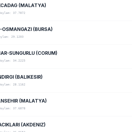
CADAG (MALATYA)
Boylam: 37.7872
-OSMANGAZI (BURSA)
oylam: 29.1203
NAR-SUNGURLU (CORUM)
Boylam: 34.2225
DIRGI (BALIKESIR)
Boylam: 28.1162
NSEHIR (MALATYA)
Boylam: 37.6878
ACIKLARI (AKDENIZ)