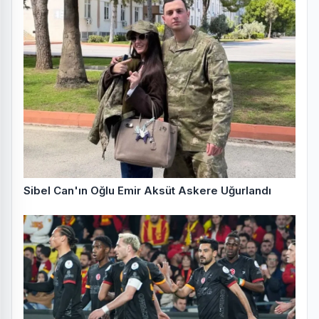
Sibel Can'ın Oğlu Emir Aksüt Askere Uğurlandı