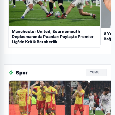
Manchester United, Bournemouth
8 Yıl 
Deplasmanında Puanları Paylaştı: Premier
Bağır
Lig'de Kritik Beraberlik
4 ay önce
Galatasaray, Göztepe'yi 3-1
Yenerek Zirveyi Sağlamlaştırdı
Spor
TÜMÜ →