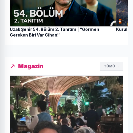
Uzak Şehir 54. Bölüm 2. Tanıtım | "Görmen
Kuruluş 
Gereken Biri Var Cihan!"
Magazin
TÜMÜ →