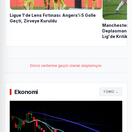
Ligue 1'de Lens Fırtınası: Angers'i 5 Golle
Geçti, Zirveye Kuruldu
Manchester U
Deplasmanında
Lig'de Kritik B
Döviz verilerine geçici olarak ulaşılamıyor.
Ekonomi
TÜMÜ →