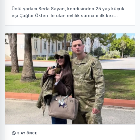
Ünlü şarkıcı Seda Sayan, kendisinden 25 yaş küçük
eşi Çağlar Ökten ile olan evlilik sürecini ilk kez
detaylarıyla anlattı. Bu çarpıcı açıklamalar sosyal
medyada geniş yankı uyandırdı.
3 AY ÖNCE