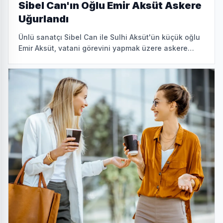
Sibel Can'ın Oğlu Emir Aksüt Askere
Uğurlandı
Ünlü sanatçı Sibel Can ile Sulhi Aksüt'ün küçük oğlu
Emir Aksüt, vatani görevini yapmak üzere askere
katıldı. Ablası Melisa Ural, kardeşini birliğinde ziyaret
etti.