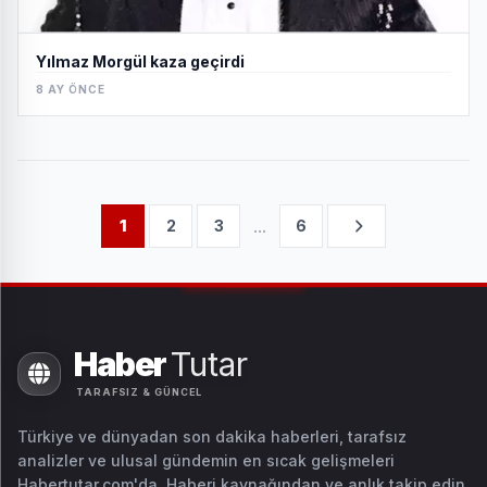
Yılmaz Morgül kaza geçirdi
8 AY ÖNCE
...
1
2
3
6
Haber
Tutar
TARAFSIZ & GÜNCEL
Türkiye ve dünyadan son dakika haberleri, tarafsız
analizler ve ulusal gündemin en sıcak gelişmeleri
Habertutar.com'da. Haberi kaynağından ve anlık takip edin.