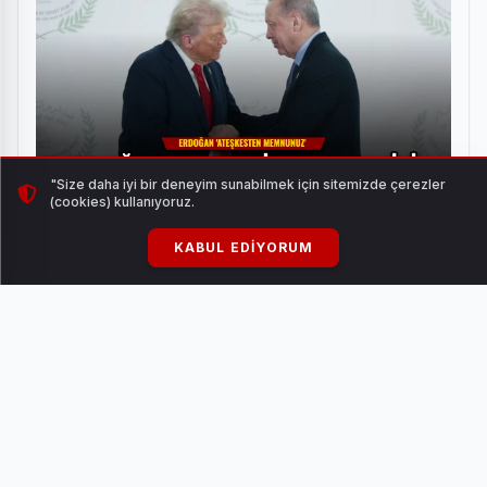
"Size daha iyi bir deneyim sunabilmek için sitemizde çerezler
(cookies) kullanıyoruz.
Erdoğan ve Trump İran Ateşkesini GörüşTü:
KABUL EDIYORUM
Bölgede Barış Vurgusu
HABERI OKU
Türkiye'nin Birleşmiş Milletler Viyana Ofisi Nezdinde
Daimi Temsilciliği'ne Mustafa Kibaroğlu atandı.
Türkiye'nin Tiflis Büyükelçiliği görevine Mustafa
Türker Arı getirildi.