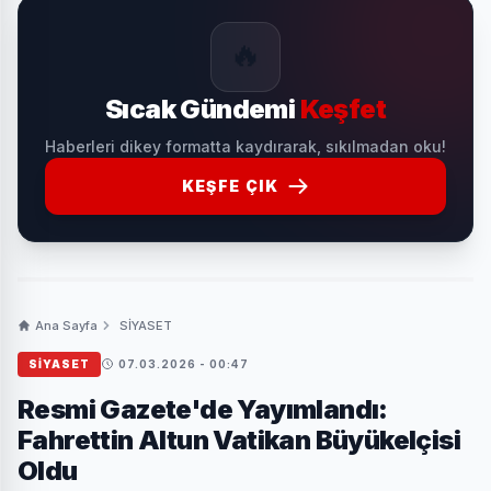
🔥
Sıcak Gündemi
Keşfet
Haberleri dikey formatta kaydırarak, sıkılmadan oku!
KEŞFE ÇIK
Ana Sayfa
SİYASET
SİYASET
07.03.2026 - 00:47
Resmi Gazete'de Yayımlandı:
Fahrettin Altun Vatikan Büyükelçisi
Oldu